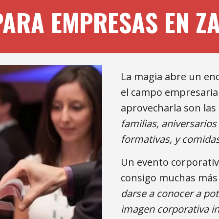
PARA EMPRESAS EN Z
La magia abre un eno
el campo empresarial
aprovecharla son l
a
s
familias, aniversarios
formativas, y comida
Un 
evento corporativ
consigo muchas más v
dar
s
e a conocer a pot
imagen corporativa in