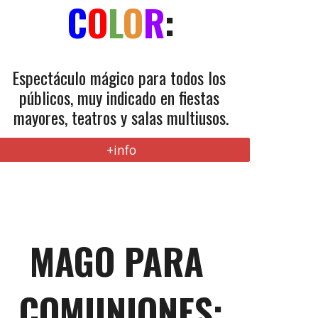
C
O
L
O
R
:
Espectáculo mágico para todos los 
públicos, muy indicado en fiestas 
mayores, teatros
 y
 salas multiusos.
+info
MAG
O PARA 
COMUNIONES
: