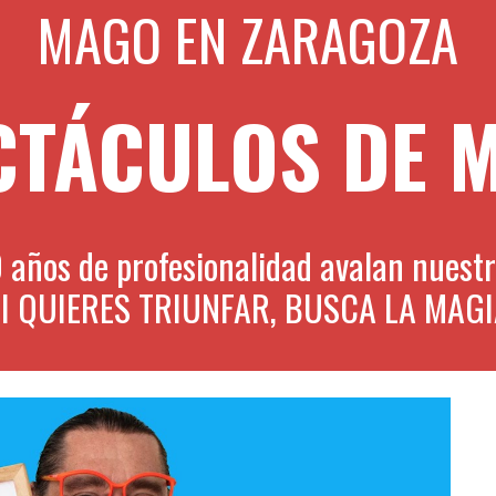
MAGO EN ZARAGOZA
CTÁCULOS DE 
 años de profesionalidad avalan nuestro
I QUIERES TRIUNFAR, BUSCA LA MAG