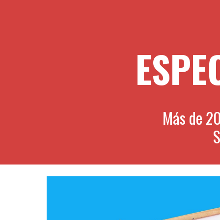
ESPE
Más de 20
S